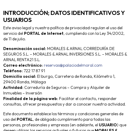
INTRODUCCIÓN; DATOS IDENTIFICATIVOS Y
USUARIOS
Este aviso legal y nuestra política de privacidad regulan el uso del
servicio del
PORTAL de Internet
, cumpliendo con la Ley 34/2002,
de 11 de julio.
Denominación social:
MORALES & ARNAL CORREDURÍA DE
SEGUROS S.L. – MORALES & ARNAL INVERSIONES S.L. – MORALES &
ARNAL RENTA21 S.L.
Correo electrónico:
reservas@palaciodelmoral.com
Teléfono:
722 17 87 91
Domicilio social:
El burgo, Carretera de Ronda, Kilómetro 1,
29400 Ronda, Málaga
Actividad:
Correduría de Seguros – Compra y Alquiler de
Inmuebles – Inversión
Finalidad de la página web:
Facilitar el contacto, responder
consultas, ofrecer presupuestos y dar a conocer nuestra actividad.
Este documento establece los términos y condiciones generales de
uso del
PORTAL
, de obligado cumplimiento para todas las
personas, profesionales y empresas (en adelante, el
USUARIO
) que
deseen utilizar los servicios actuales o futuros que
MORALES &